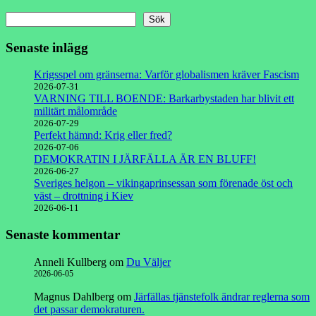
för
inlägg
Sök
Senaste inlägg
Krigsspel om gränserna: Varför globalismen kräver Fascism
2026-07-31
VARNING TILL BOENDE: Barkarbystaden har blivit ett
militärt målområde
2026-07-29
Perfekt hämnd: Krig eller fred?
2026-07-06
DEMOKRATIN I JÄRFÄLLA ÄR EN BLUFF!
2026-06-27
Sveriges helgon – vikingaprinsessan som förenade öst och
väst – drottning i Kiev
2026-06-11
Senaste kommentar
Anneli Kullberg
om
Du Väljer
2026-06-05
Magnus Dahlberg
om
Järfällas tjänstefolk ändrar reglerna som
det passar demokraturen.