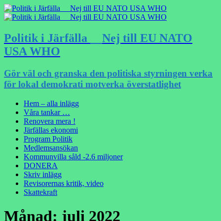
Politik i Järfälla __Nej till EU NATO
USA WHO
Gör väl och granska den politiska styrningen verka
för lokal demokrati motverka överstatlighet
Hem – alla inlägg
Våra tankar …
Renovera mera !
Järfällas ekonomi
Program Politik
Medlemsansökan
Kommunvilla såld -2.6 miljoner
DONERA
Skriv inlägg
Revisorernas kritik, video
Skattekraft
Månad:
juli 2022