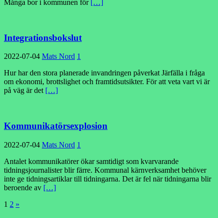
Många bor i kommunen för
[…]
Integrationsbokslut
2022-07-04
Mats Nord
1
Hur har den stora planerade invandringen påverkat Järfälla i fråga
om ekonomi, brottslighet och framtidsutsikter. För att veta vart vi är
på väg är det
[…]
Kommunikatörsexplosion
2022-07-04
Mats Nord
1
Antalet kommunikatörer ökar samtidigt som kvarvarande
tidningsjournalister blir färre. Kommunal kärnverksamhet behöver
inte ge tidningsartiklar till tidningarna. Det är fel när tidningarna blir
beroende av
[…]
Sidnumrering
1
2
»