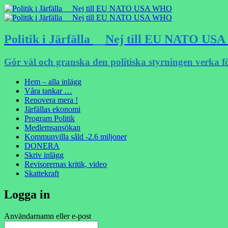
Politik i Järfälla __Nej till EU NATO U
Gör väl och granska den politiska styrningen verka f
Hem – alla inlägg
Våra tankar …
Renovera mera !
Järfällas ekonomi
Program Politik
Medlemsansökan
Kommunvilla såld -2.6 miljoner
DONERA
Skriv inlägg
Revisorernas kritik, video
Skattekraft
Logga in
Användarnamn eller e-post