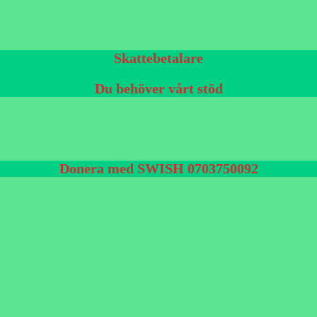
Skattebetalare
Du behöver vårt stöd
Donera med SWISH 0703750092