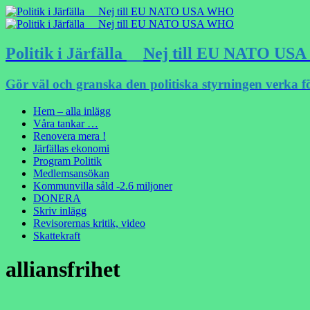
Politik i Järfälla __Nej till EU NATO U
Gör väl och granska den politiska styrningen verka f
Hem – alla inlägg
Våra tankar …
Renovera mera !
Järfällas ekonomi
Program Politik
Medlemsansökan
Kommunvilla såld -2.6 miljoner
DONERA
Skriv inlägg
Revisorernas kritik, video
Skattekraft
alliansfrihet