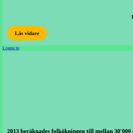
Läs vidare
Logga in
2013 beräknades folkökningen till mellan 30'000 