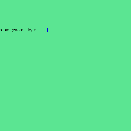
rikedom genom utbyte –
[…]