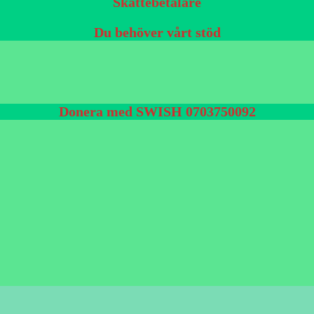
Skattebetalare
Du behöver vårt stöd
Donera med SWISH 0703750092