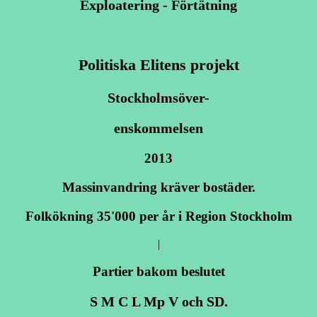
Exploatering - Förtätning
Politiska Elitens projekt
Stockholmsöver-
enskommelsen
2013
Massinvandring kräver bostäder.
Folkökning 35'000 per år i Region Stockholm
|
Partier bakom beslutet
S M C L Mp V och SD.