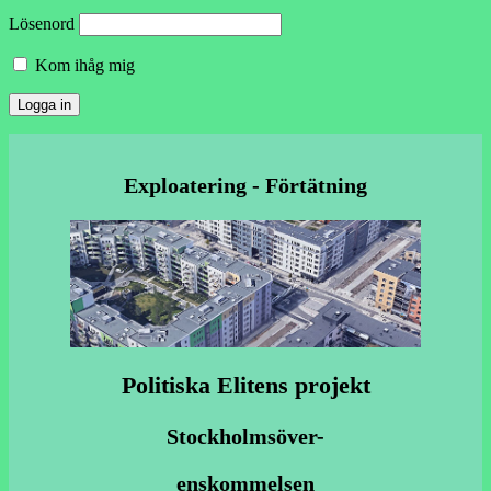
Lösenord
Kom ihåg mig
Exploatering - Förtätning
Politiska Elitens projekt
Stockholmsöver-
enskommelsen