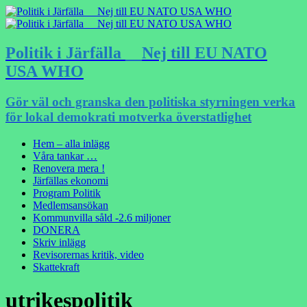
Politik i Järfälla __Nej till EU NATO
USA WHO
Gör väl och granska den politiska styrningen verka
för lokal demokrati motverka överstatlighet
Hem – alla inlägg
Våra tankar …
Renovera mera !
Järfällas ekonomi
Program Politik
Medlemsansökan
Kommunvilla såld -2.6 miljoner
DONERA
Skriv inlägg
Revisorernas kritik, video
Skattekraft
utrikespolitik