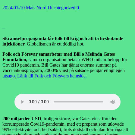
2024-01-10
Mats Nord
Uncategorized
0
–
Skrämselpropaganda får folk till krig och att ta livshotande
injektioner.
Globalismen är ett dödligt hot.
Folk och Försvar samarbetar med Bill o Melinda Gates
Foundation,
samma organisation betalar WHO miljardbelopp för
Covid19 pandemin. Bill Gates har tjänat enorma summor på
vaccinationsprogram, 2000% vinst på satsade pengar enligt egen
utsago.
Länk till Folk och Försvars hemsida.
200 miljarder USD
, troligen större, var Gates vinst före den
korrumperade Covi19-pandemin, med ett preparat som utlovade
99% effektivitet och helt säkert, trots dödsfall och utan förmåga att
stoppa sjukdom och smittspridning, men med enorma vinster.