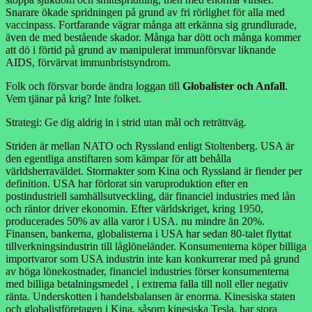
Snarare ökade spridningen på grund av fri rörlighet för alla med
vaccinpass. Fortfarande vägrar många att erkänna sig grundlurade,
även de med bestående skador. Många har dött och många kommer
att dö i förtid på grund av manipulerat immunförsvar liknande
AIDS, förvärvat immunbristsyndrom.
Folk och försvar borde ändra loggan till
Globalister och Anfall
.
Vem tjänar på krig? Inte folket.
Strategi: Ge dig aldrig in i strid utan mål och reträttväg.
Striden är mellan NATO och Ryssland enligt Stoltenberg. USA är
den egentliga anstiftaren som kämpar för att behålla
världsherraväldet. Stormakter som Kina och Ryssland är fiender per
definition. USA har förlorat sin varuproduktion efter en
postindustriell samhällsutveckling, där financiel industries med lån
och räntor driver ekonomin. Efter världskriget, kring 1950,
producerades 50% av alla varor i USA. nu mindre än 20%.
Finansen, bankerna, globalisterna i USA har sedan 80-talet flyttat
tillverkningsindustrin till låglöneländer. Konsumenterna köper billiga
importvaror som USA industrin inte kan konkurrerar med på grund
av höga lönekostnader, financiel industries förser konsumenterna
med billiga betalningsmedel , i extrema falla till noll eller negativ
ränta. Underskotten i handelsbalansen är enorma. Kinesiska staten
och globalistföretagen i Kina, såsom kinesiska Tesla, har stora