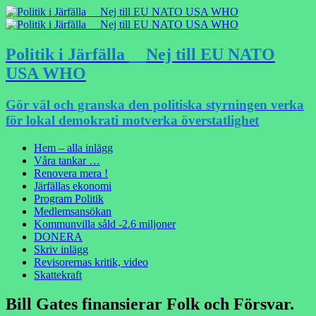
Politik i Järfälla __Nej till EU NATO
USA WHO
Gör väl och granska den politiska styrningen verka
för lokal demokrati motverka överstatlighet
Hem – alla inlägg
Våra tankar …
Renovera mera !
Järfällas ekonomi
Program Politik
Medlemsansökan
Kommunvilla såld -2.6 miljoner
DONERA
Skriv inlägg
Revisorernas kritik, video
Skattekraft
Bill Gates finansierar Folk och Försvar.