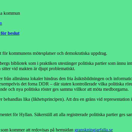
fälla kommun
en
för beslut
aret för kommunens mötesplatser och demokratiska uppdrag.
sbergs bibliotek som i praktiken utestänger politiska partier som ännu i
n sitter vid makten är djupt problematiskt.
er från allmänna lokaler hindras den fria åsiktsbildningen och informatio
xempelvis det forna DDR – där staten kontrollerade vilka politiska röre
nde och nya politiska röster ges samma villkor att möta medborgarna.
andlas lika (likhetsprincipen). Att dra en gräns vid representation i 
ntet för Hyllan. Säkerställ att alla registrerade politiska partier ge
slut som kommer att redovisas på hemsidan
granskningjarfalla.se