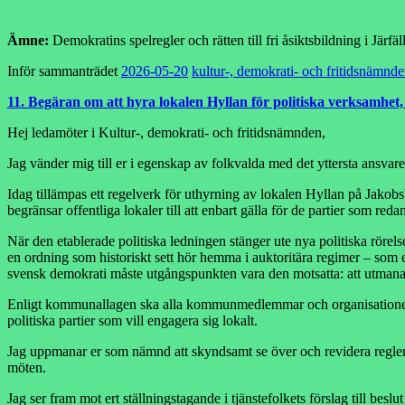
Äm
ne:
Demokratins spelregler och rätten till fri åsiktsbildning i Jär
Inför sammanträdet
2026-05-20
kultur-, demokrati- och fritidsnämnd
11. Begäran om att hyra lokalen Hyllan för politiska verksamhet, 
Hej ledamöter i Kultur-, demokrati- och fritidsnämnden,
Jag vänder mig till er i egenskap av folkvalda med det yttersta ansv
Idag tillämpas ett regelverk för uthyrning av lokalen Hyllan på Jakob
begränsar offentliga lokaler till att enbart gälla för de partier som reda
När den etablerade politiska ledningen stänger ute nya politiska rörels
en ordning som historiskt sett hör hemma i auktoritära regimer – som e
svensk demokrati måste utgångspunkten vara den motsatta: att utmana
Enligt kommunallagen ska alla kommunmedlemmar och organisationer beh
politiska partier som vill engagera sig lokalt.
Jag uppmanar er som nämnd att skyndsamt se över och revidera regleme
möten.
Jag ser fram mot ert ställningstagande i tjänstefolkets förslag till be