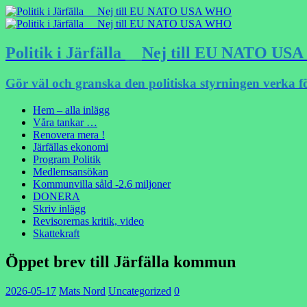
Politik i Järfälla __Nej till EU NATO U
Gör väl och granska den politiska styrningen verka f
Hem – alla inlägg
Våra tankar …
Renovera mera !
Järfällas ekonomi
Program Politik
Medlemsansökan
Kommunvilla såld -2.6 miljoner
DONERA
Skriv inlägg
Revisorernas kritik, video
Skattekraft
Öppet brev till Järfälla kommun
2026-05-17
Mats Nord
Uncategorized
0