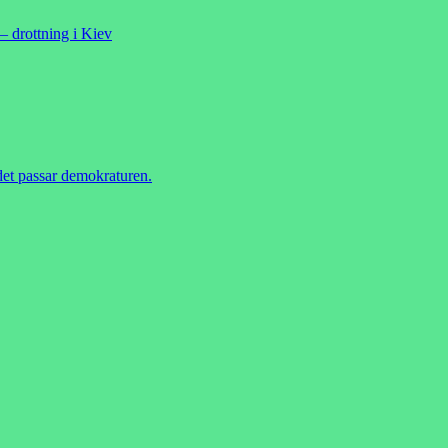
– drottning i Kiev
 det passar demokraturen.