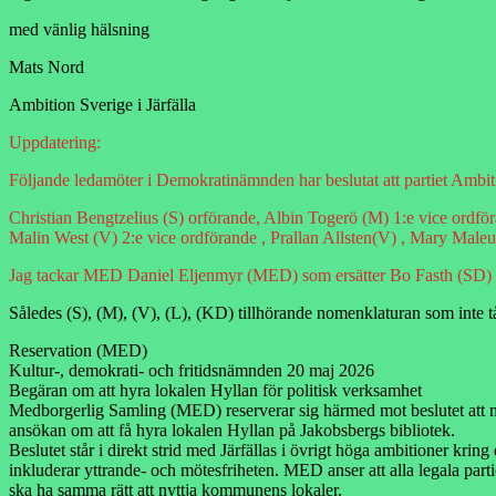
med vänlig hälsning
Mats Nord
Ambition Sverige i Järfälla
Uppdatering:
Följande ledamöter i Demokratinämnden har beslutat att partiet Ambition
Christian Bengtzelius (S) orförande, Albin Togerö (M) 1:e vice ordfö
Malin West (V) 2:e vice ordförande , Prallan Allsten(V) , Mary Male
Jag tackar MED Daniel Eljenmyr (MED) som ersätter Bo Fasth (SD) 
Således (S), (M), (V), (L), (KD) tillhörande nomenklaturan som inte tål 
Reservation (MED)
Kultur-, demokrati- och fritidsnämnden 20 maj 2026
Begäran om att hyra lokalen Hyllan för politisk verksamhet
Medborgerlig Samling (MED) reserverar sig härmed mot beslutet att 
ansökan om att få hyra lokalen Hyllan på Jakobsbergs bibliotek.
Beslutet står i direkt strid med Järfällas i övrigt höga ambitioner kring
inkluderar yttrande- och mötesfriheten. MED anser att alla legala part
ska ha samma rätt att nyttja kommunens lokaler.