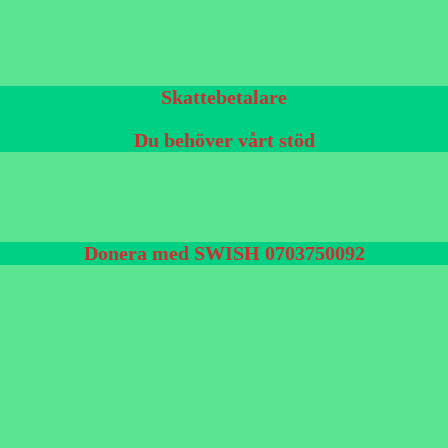
Skattebetalare
Du behöver vårt stöd
Donera med SWISH 0703750092