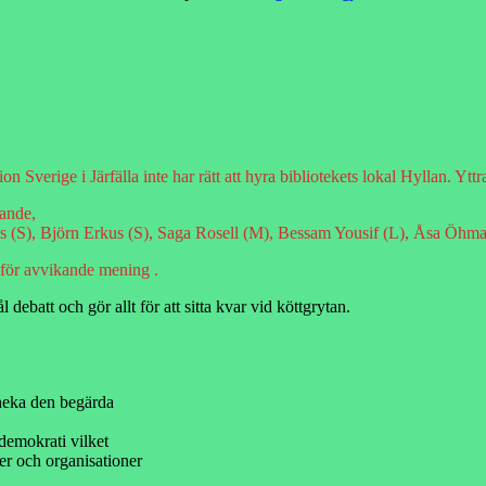
 Sverige i Järfälla inte har rätt att hyra bibliotekets lokal Hyllan. Yt
rande,
us (S), Björn Erkus (S), Saga Rosell (M), Bessam Yousif (L), Åsa Öhma
för avvikande mening .
debatt och gör allt för att sitta kvar vid köttgrytan.
neka den begärda
 demokrati vilket
ier och organisationer