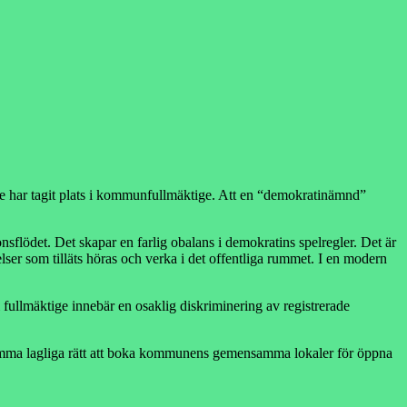
nte har tagit plats i kommunfullmäktige. Att en “demokratinämnd”
nsflödet. Det skapar en farlig obalans i demokratins spelregler. Det är
lser som tilläts höras och verka i det offentliga rummet. I en modern
fullmäktige innebär en osaklig diskriminering av registrerade
s samma lagliga rätt att boka kommunens gemensamma lokaler för öppna