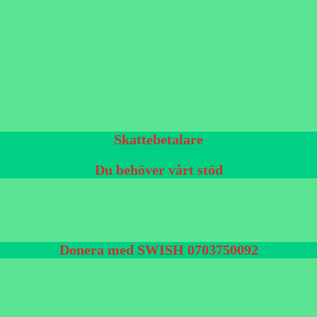
Skattebetalare
Du behöver vårt stöd
Donera med SWISH 0703750092