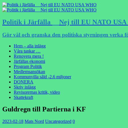
Politik i Järfälla __Nej till EU NATO U
Gör väl och granska den politiska styrningen verka f
Hem – alla inlägg
Våra tankar …
Renovera mera !
Järfällas ekonomi
Program Politik
Medlemsansökan
Kommunvilla såld -2.6 miljoner
DONERA
Skriv inlägg
Revisorernas kritik, video
Skattekraft
Guldregn till Partierna i KF
2023-02-18
Mats Nord
Uncategorized
0