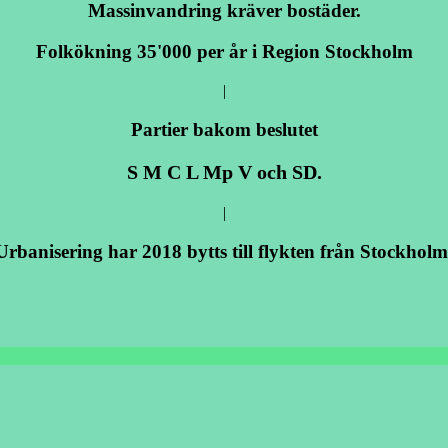
Massinvandring kräver bostäder.
Folkökning 35'000 per år i Region Stockholm
|
Partier bakom beslutet
S M C L Mp V och SD.
|
Urbanisering har 2018 bytts till flykten från Stockholm