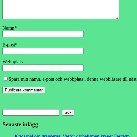
Namn
*
E-post
*
Webbplats
Spara mitt namn, e-post och webbplats i denna webbläsare till näs
Sök
Senaste inlägg
Krigsspel om gränserna: Varför globalismen kräver Fascism