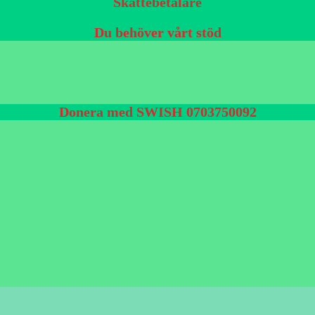
Skattebetalare
Du behöver vårt stöd
Donera med SWISH 0703750092