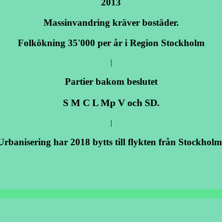
2013
Massinvandring kräver bostäder.
Folkökning 35'000 per år i Region Stockholm
|
Partier bakom beslutet
S M C L Mp V och SD.
|
Urbanisering har 2018 bytts till flykten från Stockholm