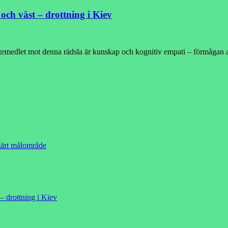
och väst – drottning i Kiev
Botemedlet mot denna rädsla är kunskap och kognitiv empati – förmågan a
ärt målområde
– drottning i Kiev