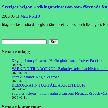
Sveriges helgon – vikingaprinsessan som förenade öst 
2026-06-11
Mats Nord
0
Idag blockeras ofta det logiska tänkandet av rädsla och fientlighet. 
Sök
Senaste inlägg
Krigsspel om gränserna: Varför globalismen kräver Fascism
2026-07-31
VARNING TILL BOENDE: Barkarbystaden har blivit ett milit
2026-07-29
Perfekt hämnd: Krig eller fred?
2026-07-06
DEMOKRATIN I JÄRFÄLLA ÄR EN BLUFF!
2026-06-27
Sveriges helgon – vikingaprinsessan som förenade öst och väst 
2026-06-11
Senaste kommentar