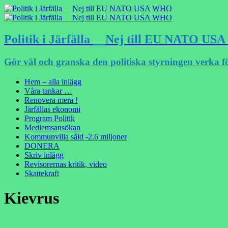
Politik i Järfälla __Nej till EU NATO U
Gör väl och granska den politiska styrningen verka f
Hem – alla inlägg
Våra tankar …
Renovera mera !
Järfällas ekonomi
Program Politik
Medlemsansökan
Kommunvilla såld -2.6 miljoner
DONERA
Skriv inlägg
Revisorernas kritik, video
Skattekraft
Kievrus