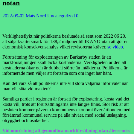
notan
2022-09-02
Mats Nord
Uncategorized
0
Verklighetsflykt när politikerna beslutade,så sent som 2022 06 20,
att sälja kvartersmark för 138,2 miljoner till IKANO utan att gör en
ekonomisk konsekvensanalys vilket revisorerna kräver.
se video
.
Förutsättning för exploateringen av Barkarby staden är att
markförsäljningen skall täcka kostnaderna. Verkligheten är den att
kostnaderna ökar och är dubbelt större än intäkterna. Politikerna är
informerade men väljer att fortsätta som om inget har hänt.
Kan det vara så att politikerna inte vill störa väljarna inför valet när
man vill sitta vid makten?
Samtliga partier i regionen är fortsatt för exploatering, kosta vad det
kosta vill, trots att förutsättningarna inte längre finns. Stor risk är att
besluten kommer påverka kommunens ekonomi över årtionden med
försämrad kommunal service på alla nivåer, med social utslagning,
otrygghet och osäkerhet.
Vid omröstning att genomföra markförsäljning utan återremiss