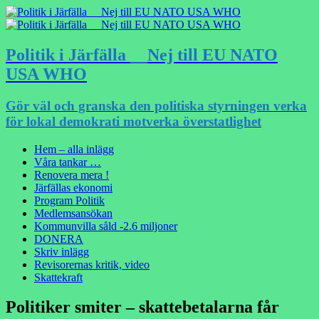
Politik i Järfälla __Nej till EU NATO
USA WHO
Gör väl och granska den politiska styrningen verka
för lokal demokrati motverka överstatlighet
Hem – alla inlägg
Våra tankar …
Renovera mera !
Järfällas ekonomi
Program Politik
Medlemsansökan
Kommunvilla såld -2.6 miljoner
DONERA
Skriv inlägg
Revisorernas kritik, video
Skattekraft
Politiker smiter – skattebetalarna får